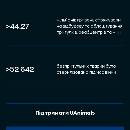
мільйонів гривень спрямували
>44.27
на відбудову та облаштування
притулків, реабцентрів та НПП
безпритульних тварин було
>52 642
стерилізовано під час війни
Підтримати UAnimals