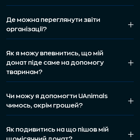
Де можна переглянути звіти
організації?
Як я можу впевнитись, що мій
донат піде саме на допомогу
тваринам?
Чи можу я допомогти UAnimals
чимось, окрім грошей?
Як подивитись на що пішов мій
щомісячний донат?