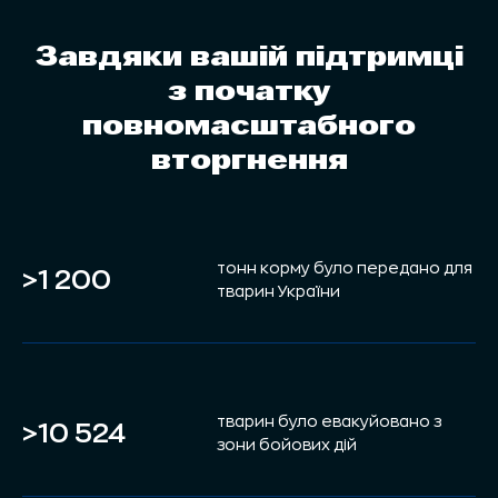
Завдяки вашій підтримці
з початку
повномасштабного
вторгнення
тонн корму було передано для
>1 200
тварин України
тварин було евакуйовано з
>10 524
зони бойових дій